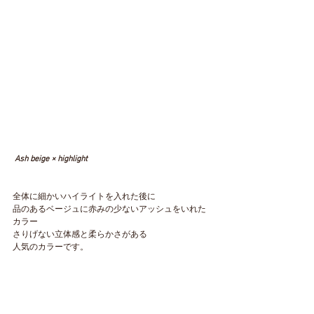
Ash beige × highlight
全体に細かいハイライトを入れた後に
品のあるベージュに赤みの少ないアッシュをいれた
カラー
さりげない立体感と柔らかさがある
人気のカラーです。