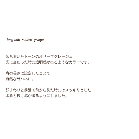
 long bob  × olive  graige
落ち着いたトーンのオリーブグレージュ
光に当たった時に透明感が出るようなカラーです。
肩の長さに設定したことで
自然な外ハネに。
顔まわりと前髪で前から見た時にはスッキリとした
印象と抜け感が出るようにしました。