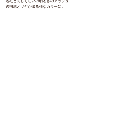
地毛と同じくらいの明るさのアッシュ
透明感とツヤが出る様なカラーに。
顔まわりは動きがつきやすい様に
レイヤーをしっかりと入れてます。
ご来店いただくお客様は
僕のスタイルを持ってきていただくこと
インスタなどから画像を拾って持ってきていただい
たりします。
あとはお任せで！ということも。
一緒にヘアスタイルを考えます。