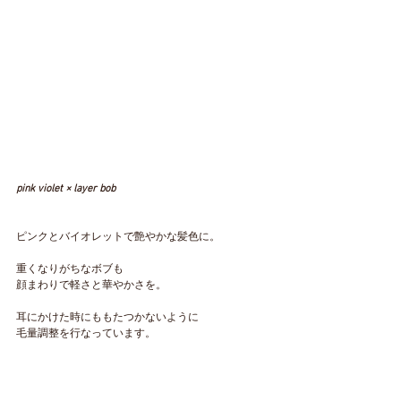
pink violet × layer bob
ピンクとバイオレットで艶やかな髪色に。
重くなりがちなボブも
顔まわりで軽さと華やかさを。
耳にかけた時にももたつかないように
毛量調整を行なっています。