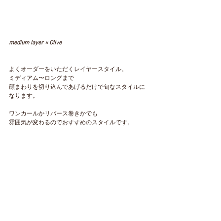
medium layer × Olive 
よくオーダーをいただくレイヤースタイル。
ミディアム〜ロングまで
顔まわりを切り込んであげるだけで旬なスタイルに
なります。
ワンカールかリバース巻きかでも
雰囲気が変わるのでおすすめのスタイルです。