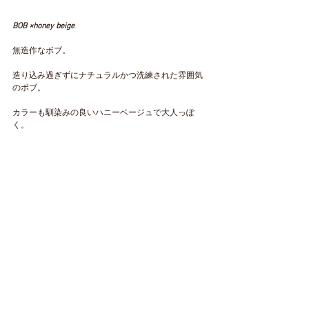
BOB ×honey beige
無造作なボブ。
造り込み過ぎずにナチュラルかつ洗練された雰囲気
のボブ。
カラーも馴染みの良いハニーベージュで大人っぽ
く。