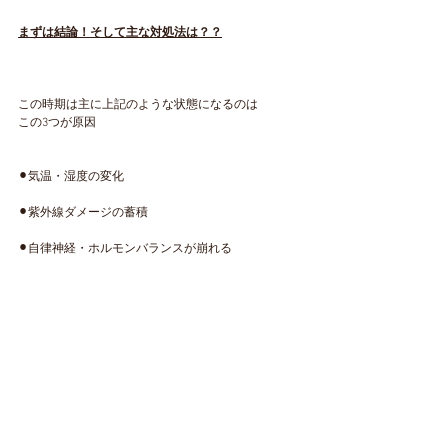
まずは結論！そして主な対処法は？？
この時期は主に上記のような状態になるのは
この3つが原因
⚫︎気温・湿度の変化
⚫︎紫外線ダメージの蓄積
⚫︎自律神経・ホルモンバランスが崩れる