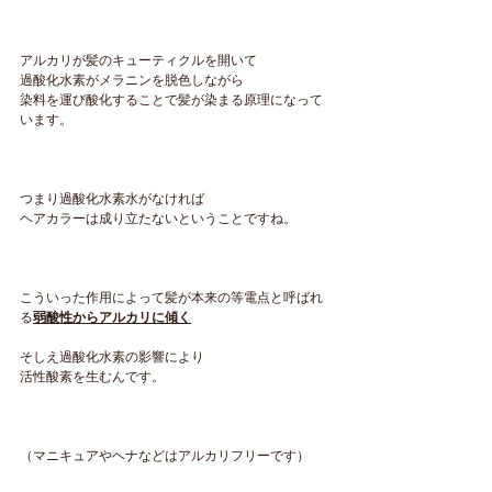
アルカリが髪のキューティクルを開いて
過酸化水素がメラニンを脱色しながら
染料を運び酸化することで髪が染まる原理になって
います。
つまり過酸化水素水がなければ
ヘアカラーは成り立たないということですね。
こういった作用によって髪が本来の等電点と呼ばれ
る
弱酸性からアルカリに傾く
そしえ過酸化水素の影響により
活性酸素を生むんです。
（マニキュアやヘナなどはアルカリフリーです）