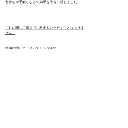
色持ちや手触りなどの効果を十分に感じました。
これに関して追加でご料金をいただくことはありま
せん。
理由に関しては至ってシンプルで
自分が行う施術で髪を傷ませたくない。
少しでも髪や頭皮を健康な状態でヘアスタイルを
長い期間より楽しんでいただきたい。
そんな想いからアフターケアや前処理などを
行っています。
目に見えない部分だからこそ
大切にする。