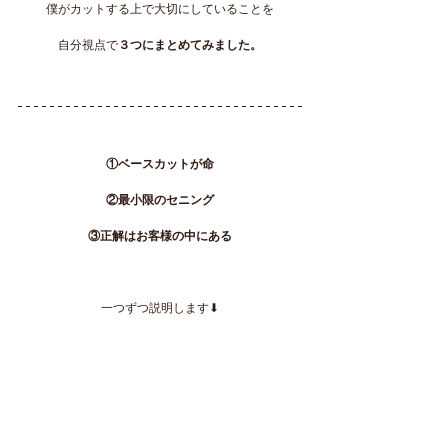
僕がカットする上で大切にしていることを
自分視点で
３つにまとめてみました。
①ベースカットが命
②最小限のセニング
③正解はお客様の中にある
一つずつ説明します⬇︎