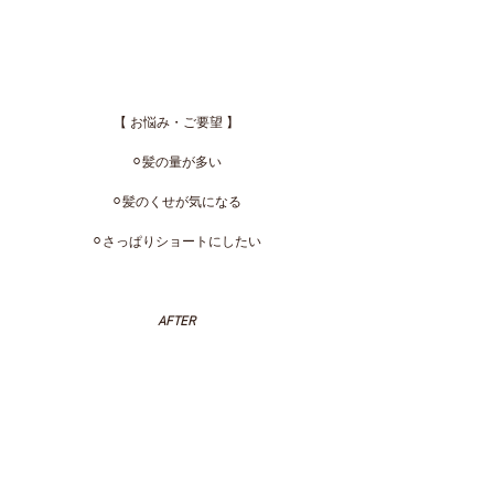
【 お悩み・ご要望 】
⚪︎髪の量が多い
⚪︎髪のくせが気になる
⚪︎さっぱりショートにしたい
AFTER