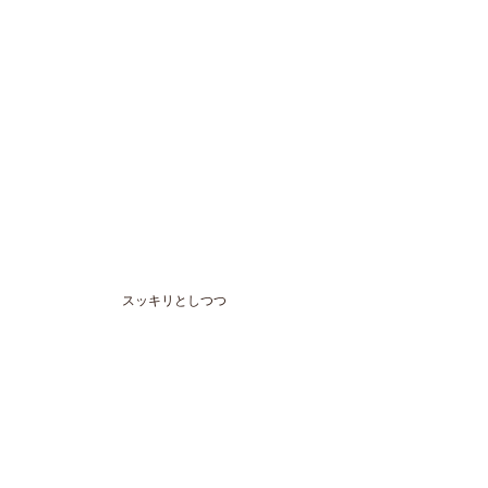
スッキリとしつつ
女性らしい丸みを出すカット
をしました。
お客様は頭のカタチがすごく綺麗だったので
そのシルエットを活かすこと。
くせも活かしつつ
柔らかな毛流れが出るように