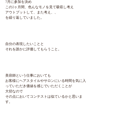
7月に参加を決め
この2ヶ月間、色んなモノを見て吸収し考え
アウトプットして、また考え、、
を繰り返していました。
自分の表現したいことと
それを誰かに評価してもらうこと。
美容師という仕事においても
お客様にヘアスタイルやサロンにいる時間を気に入
っていただき価値を感じでいただくことが
大切なので
その点においてコンテストは似ているかと思いま
す。