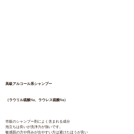
高級アルコール系シャンプー
（ラウリル硫酸Na、ラウレス硫酸Na）
市販のシャンプー剤によく含まれる成分
泡立ちは良いが洗浄力が強いです。
敏感肌の方や痒みが出やすい方は避けたほうが良い