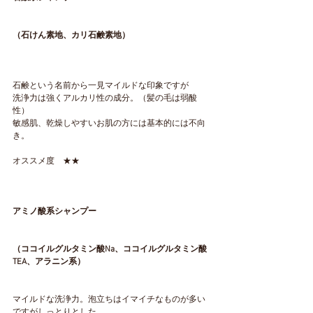
（石けん素地、カリ石鹸素地）
石鹸という名前から一見マイルドな印象ですが
洗浄力は強くアルカリ性の成分。（髪の毛は弱酸
性）
敏感肌、乾燥しやすいお肌の方には基本的には不向
き。
オススメ度　★★
アミノ酸系シャンプー
（ココイルグルタミン酸Na、ココイルグルタミン酸
TEA、アラニン系）
マイルドな洗浄力。泡立ちはイマイチなものが多い
ですがしっとりとした