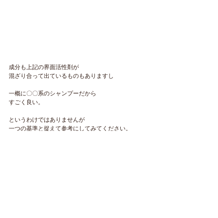
成分も上記の界面活性剤が
混ざり合って出ているものもありますし
一概に〇〇系のシャンプーだから
すごく良い。
というわけではありませんが
一つの
基準と捉えて参考にしてみてください。
シャンプーは小さいサイズから
お試しで使ってみて１週間くらいして
調子が良ければ、大きいサイズに以降して
継続して使うという方法が良いかと思います。