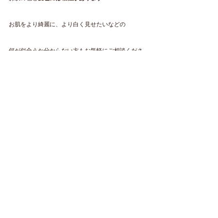
お肌をより綺麗に、より白く見せたいなどの
何が似合うか分からない方もお気軽にご相談くださ
いね。
初めてのお客様の
ご予約は
https://lin.ee/V9Mzwha
公式LINEにて受け付けております。