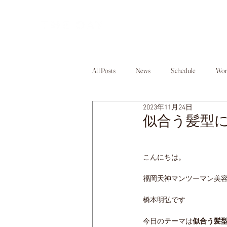
All Posts
News
Schedule
Wor
2023年11月24日
似合う髪型
こんにちは。
福岡天神マンツーマン美
橋本明弘です
今日のテーマは
似合う髪