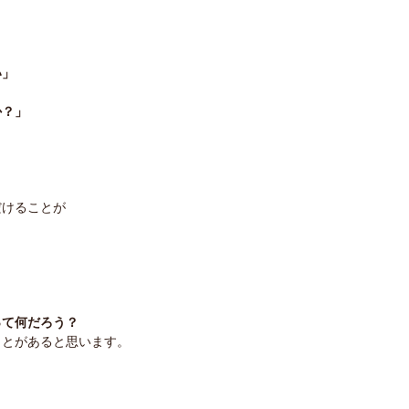
い」
か？」
だけることが
って何だろう？
ことがあると思います。