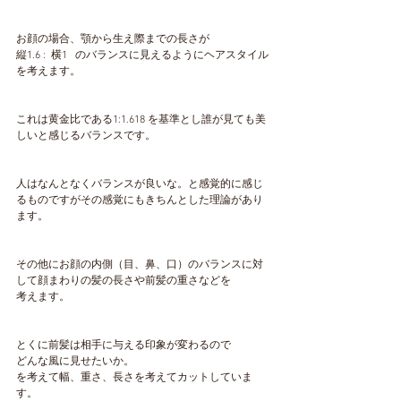
お顔の場合、顎から生え際までの長さが
縦1.6 :  横1   のバランスに見えるようにヘアスタイル
を考えます。
これは黄金比である1:1.618 を基準とし誰が見ても美
しいと感じるバランスです。
人はなんとなくバランスが良いな。と感覚的に感じ
るものですがその感覚にもきちんとした理論があり
ます。
その他にお顔の内側（目、鼻、口）のバランスに対
して顔まわりの髪の長さや前髪の重さなどを
考えます。
とくに前髪は相手に与える印象が変わるので
どんな風に見せたいか。
を考えて幅、重さ、長さを考えてカットしていま
す。