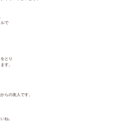
れ
イルで
。
チをとり
きます。
歳からの友人です。
たいね。