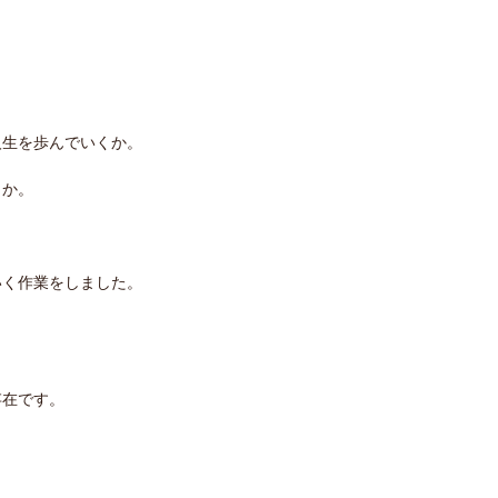
人生を歩んでいくか。
くか。
いく作業をしました。
り
存在です。