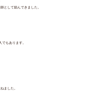
て
容師として励んできました。
人でもあります。
重ねました。