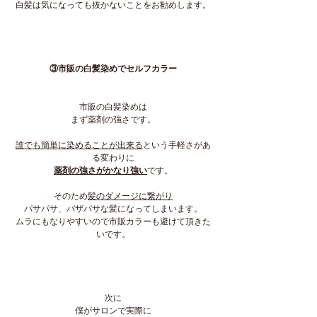
白髪は気になっても抜かないことをお勧めします。
③市販の白髪染めでセルフカラー
市販の白髪染めは
まず薬剤の強さです。
誰でも簡単に染めることが出来る
という手軽さがあ
る変わりに
薬剤の強さがかなり強い
です。
そのため
髪のダメージに繋がり
パサパサ、バザバサな髪になってしまいます。
ムラにもなりやすいので市販カラーも避けて頂きた
いです。
次に
僕がサロンで実際に