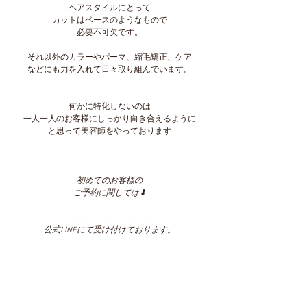
ヘアスタイルにとって
カットはベースのようなもので
必要不可欠です。
それ以外のカラーやパーマ、縮毛矯正、ケア
などにも力を入れて日々取り組んでいます。
何かに特化しないのは
一人一人のお客様にしっかり向き合えるように
と思って美容師をやっております
初めてのお客様の
ご予約に関しては⬇︎
https://lin.ee/V9Mzwha
公式LINEにて受け付けております。