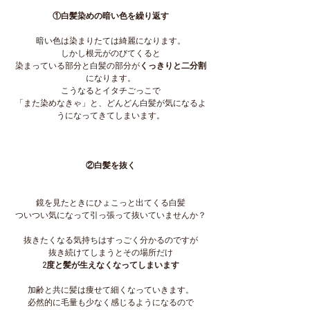
①白髪染めの暗い色を繰り返す
暗い色は染まりたては綺麗になります。
しかし根元がのびてくると
染まっている部分と白髪の部分が
くっきりと二分割
になります。
こうなるとイタチごっこで
「また染めなきゃ」と、どんどん白髪が気になるよ
うになってきてしまいます。
②白髪を抜く
鏡を見たときにひょこっと出てくる白髪
ついつい気になって引っ張って抜いていませんか？
抜きたくなる気持ちはすっごく分かるのですが
抜き続けてしまうとその場所だけ
2度と髪が生えなくなってしまいます
加齢と共に髪は痩せて細くなっていきます。
必然的に毛量も少なく感じるようになるので