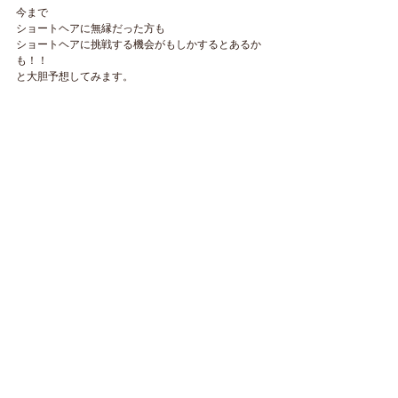
今まで
ショートヘアに無縁だった方も
ショートヘアに挑戦する機会がもしかするとあるか
も！！
と大胆予想してみます。