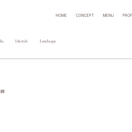
HOME
CONCEPT
MENU
PROF
ks
Lifestyle
Landscape
容師