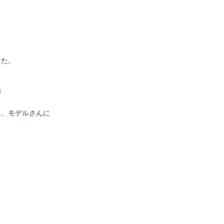
した。
が
ん、モデルさんに